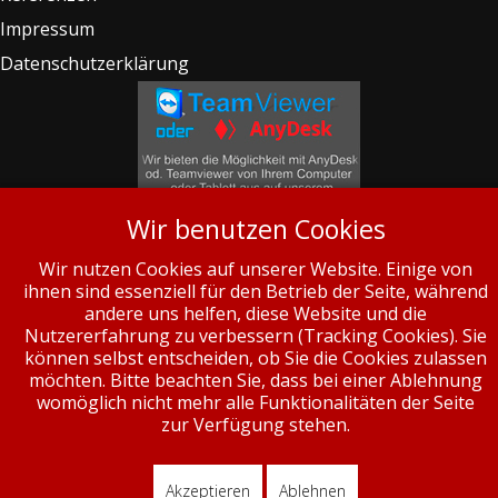
Impressum
Datenschutzerklärung
Wir benutzen Cookies
MeinHaus.bayern
Wir nutzen Cookies auf unserer Website. Einige von
Reutwaldstr. 1a
ihnen sind essenziell für den Betrieb der Seite, während
87665 Mauerstetten
andere uns helfen, diese Website und die
Nutzererfahrung zu verbessern (Tracking Cookies). Sie
Telefon: 0173 - 900 56 27
können selbst entscheiden, ob Sie die Cookies zulassen
möchten. Bitte beachten Sie, dass bei einer Ablehnung
E-Mail:
info@MeinHaus.bayern
womöglich nicht mehr alle Funktionalitäten der Seite
zur Verfügung stehen.
© 2026, Design by
drei-m-agentur Roland Hartl
© MeinHaus.bayern
Akzeptieren
Ablehnen