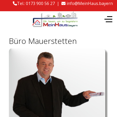
Tel.: 0173 900 56 27 |
info@MeinHaus.bayern
Büro Mauerstetten