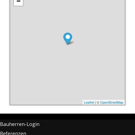
−
Leaflet
| ©
OpenStreetMap
Bauherren-Login
Referenzen